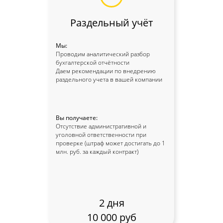
Раздельный учёт
Услуги
Мы:
Бесплатный анализ контракта
Проводим аналитический разбор
бухгалтерской отчётности
Открытие счёта в казначействе
Даем рекомендации по внедрению
раздельного учета в вашей компании
Расходование средств
Раздельный учет
Формирование РКМ
Вы получаете:
Установка ПО
Отсутствие административной и
уголовной ответственности при
Получение ЭЦП
проверке (штраф может достигать до 1
Подготовка отчетов по субсидиям и грантам
млн. руб. за каждый контракт)
Подготовка к проверкам
Консультации по открытию и ведению
казначейского счета
2 дня
Казначейское сопровождение субсидий
10 000 руб