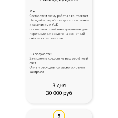
Мы:
Составляем схему работы с контрактом
Передаём разработки для согласования
с заказчиком и УФК
Составляем платёжные документы для
Контакты
перечисления средств на расчётный
счёт или контрагентам
+7 (917) 887-95-50
info@kaznahelp.ru
Вы получаете:
Зачисление средств на ваш расчётный
Пн-Пт: 9:00 - 18:00
счёт
Сб-Вс: выходной
Оплату расходов, согласно условиям
контракта
3 дня
30 000 руб
Заказать звонок
Наши публикации
в онлайн-изданиях
5